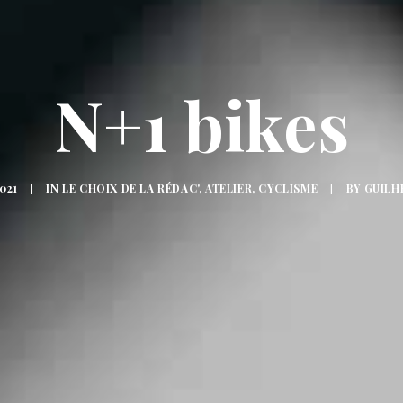
N+1 bikes
021
|
IN
LE CHOIX DE LA RÉDAC'
,
ATELIER
,
CYCLISME
|
BY
GUILH