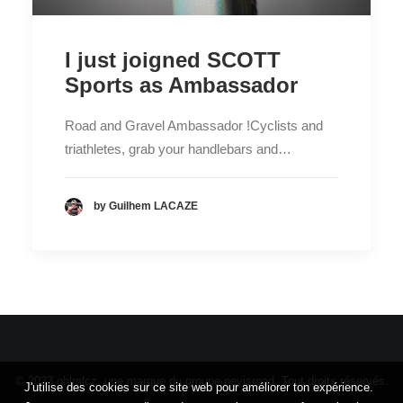
I just joigned SCOTT
Sports as Ambassador
Road and Gravel Ambassador !Cyclists and
triathletes, grab your handlebars and…
by Guilhem LACAZE
© 2023 ghlmlcz. une marque du groupe
nevisroad.
Tout droits réservés.
J'utilise des cookies sur ce site web pour améliorer ton expérience.