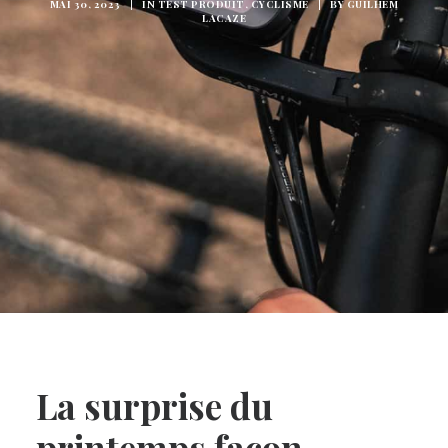
MAI 30, 2023
|
IN
TEST PRODUIT
,
CYCLISME
|
BY
GUILHEM
LACAZE
La surprise du
printemps façon